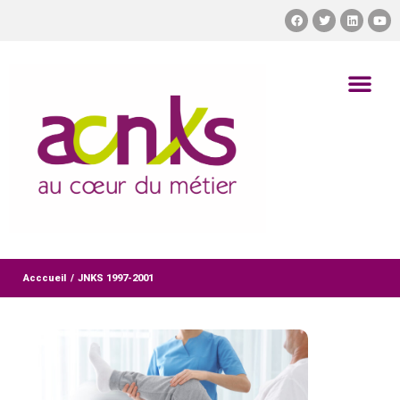
Acccueil
/
JNKS 1997-2001