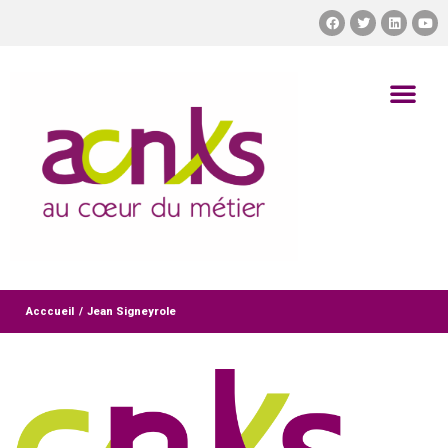
Acccueil
/
Jean Signeyrole