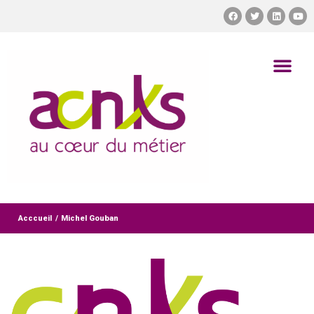
Acccueil
/
Michel Gouban