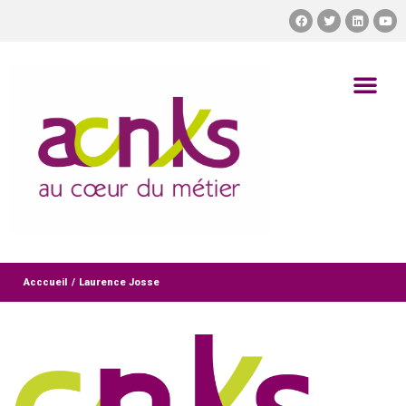
Acccueil
/
Laurence Josse