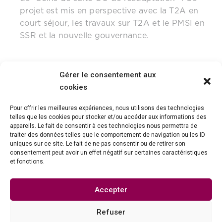
projet est mis en perspective avec la T2A en
court séjour, les travaux sur T2A et le PMSI en
SSR et la nouvelle gouvernance.
Gérer le consentement aux
cookies
Pour offrir les meilleures expériences, nous utilisons des technologies
telles que les cookies pour stocker et/ou accéder aux informations des
appareils. Le fait de consentir à ces technologies nous permettra de
traiter des données telles que le comportement de navigation ou les ID
uniques sur ce site. Le fait de ne pas consentir ou de retirer son
consentement peut avoir un effet négatif sur certaines caractéristiques
et fonctions.
Association Collège National de la Kinésithérapie
Salariée
Accepter
Villa Justine 1B, 7 boulevard Catherine Blum
Refuser
13009 Marseille.